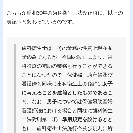
こちらが昭和30年の歯科衛生士法改正時に、以下の
表記へと変わっているのです。
歯科衛生士は、その業務の性質上現在
女
子のみ
であるが、今回の改正により、歯
科診療の補助の業務も行うことができる
ことになつたので、保健婦、助産婦及び
看護婦と同様に歯科衛生士の免許は
女子
に与えることを建前としたものである
こ
と。なお、
男子については
保健婦助産婦
看護婦法における場合と同様に歯科衛生
士法附則第二項に
準用規定を設ける
とと
もに、歯科衛生士法施行令及び規則に所