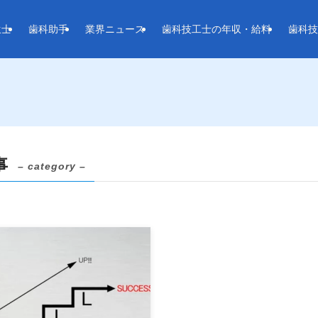
生士
歯科助手
業界ニュース
歯科技工士の年収・給料
歯科技
事
– category –