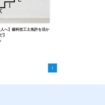
た人へ】歯科技工士免許を活か
ど】
事
1