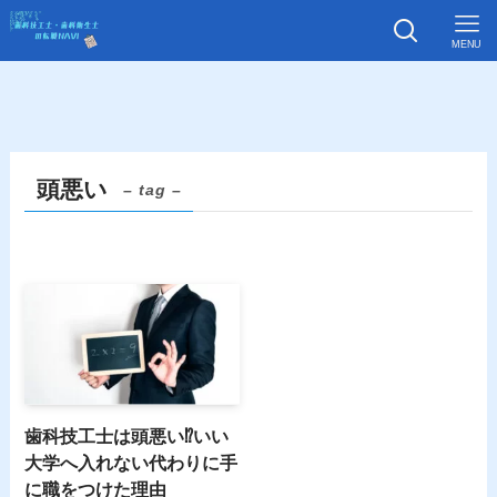
MENU
頭悪い
– tag –
歯科技工士は頭悪い⁉いい
大学へ入れない代わりに手
に職をつけた理由