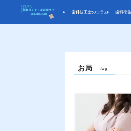
歯科技工士のコラム
歯科衛
お局
– tag –